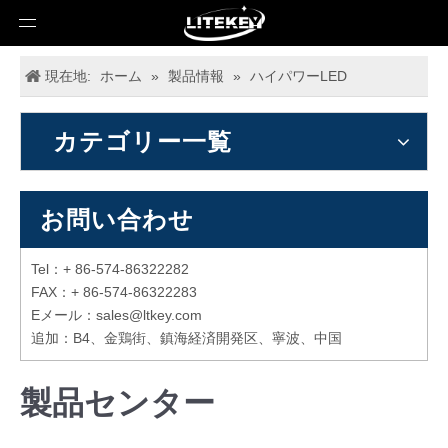
現在地:
ホーム
»
製品情報
»
ハイパワーLED
カテゴリー一覧
お問い合わせ
Tel：+ 86-574-86322282
FAX：+ 86-574-86322283
Eメール：
sales@ltkey.com
追加：B4、金鶏街、鎮海経済開発区、寧波、中国
製品センター